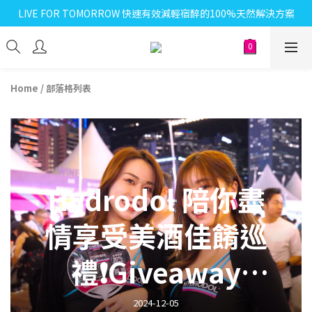
LIVE FOR TOMORROW 快速有效減輕宿醉的100%天然解決方案
Home
/
部落格列表
Hydrodol 陪你盡
情享受美酒佳餚巡
禮❗Giveaway
Campaign
2024-12-05